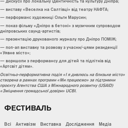
— дискусії про локальну ідентичність та культуру Дніпра;
— виставу «Веселка на Салтівці» від театру НАФТА;
— перформанс художниці Ольги Марусин;
— показ фільму «Дніпро в бетоні» з музичним супроводом
дніпровських саунд-артистів;
— презентацію друкованого журналу про Дніпро ПОМІЖ;
— поп-ап виставку та розмову з учасни/-цями резиденції
«Уявне місто»;
— воркшопи з перформансу для дітей та підлітків від
«Артсвіт дітям».
Освітньо-перформативна подія «І я дивлюсь на близьке місто»
створена в рамках програми «Ми працюємо» за підтримки
проєкту Агентства США з Міжнародного розвитку (USAID)
«Зміцнення громадської довіри» UCBI.
ФЕСТИВАЛЬ
Всі
Активізм
Виставка
Дослідження
Медіа