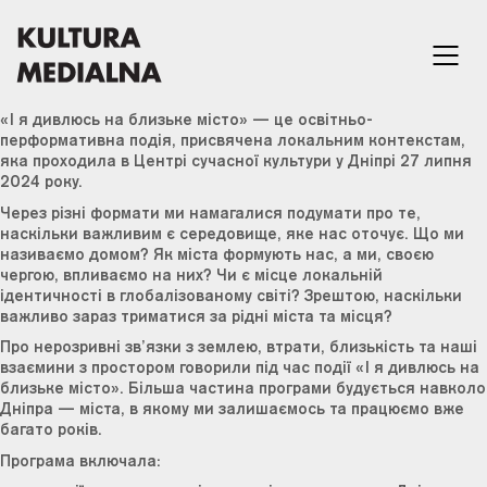
«І я дивлюсь на близьке місто» — це освітньо-
перформативна подія, присвячена локальним контекстам,
яка проходила в Центрі сучасної культури у Дніпрі 27 липня
2024 року.
Через різні формати ми намагалися подумати про те,
наскільки важливим є середовище, яке нас оточує. Що ми
називаємо домом? Як міста формують нас, а ми, своєю
чергою, впливаємо на них? Чи є місце локальній
ідентичності в глобалізованому світі? Зрештою, наскільки
важливо зараз триматися за рідні міста та місця?
Про нерозривні зв’язки з землею, втрати, близькість та наші
взаємини з простором говорили під час події «І я дивлюсь на
близьке місто». Більша частина програми будується навколо
Дніпра — міста, в якому ми залишаємось та працюємо вже
багато років.
Програма включала: