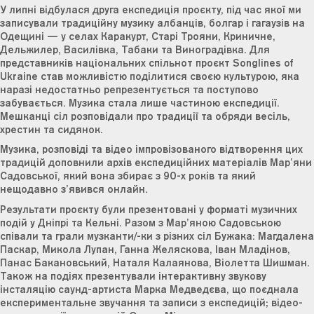
У липні відбулася друга експедиція проєкту, під час якої ми
записували традиційну музику албанців, болгар і гагаузів на
Одещині — у селах Каракурт, Старі Трояни, Криничне,
Дельжилер, Василівка, Табаки та Виноградівка. Для
представників національних спільнот проєкт Songlines of
Ukraine став можливістю поділитися своєю культурою, яка
наразі недостатньо репрезентується та поступово
забувається. Музика стала лише частиною експедиції.
Мешканці сіл розповідали про традиції та обряди весіль,
хрестин та сидянок.
Музика, розповіді та відео імпровізованого відтворення цих
традицій доповнили архів експедиційних матеріалів Мар’яни
Садовської, який вона збирає з 90-х років та який
нещодавно з’явився онлайн.
Результати проєкту були презентовані у форматі музичних
подій у Дніпрі та Кельні. Разом з Мар’яною Садовською
співали та грали музканти/-ки з різних сіл Бужака: Магдалена
Паскар, Микола Лупан, Ганна Желяскова, Іван Младінов,
Панас Бакановський, Наталя Калаянова, Віолетта Шишман.
Також на подіях презентували інтерактивну звукову
інсталяцію саунд-артиста Марка Медведєва, що поєднала
експериментальне звучання та записи з експедицій; відео-