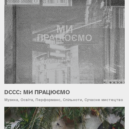
DCCC: МИ ПРАЦЮЄМО
Музика
,
Освіта
,
Перформанс
,
Спільноти
,
Сучасне мистецтво