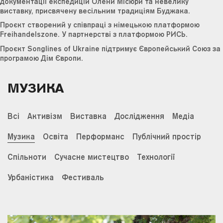
документації експедицій Олени Місюри та невелику
виставку, присвячену весільним традиціям Буджака.
Проєкт створений у співпраці з німецькою платформою
Freihandelszone. У партнерстві з платформою РИСЬ.
Проєкт Songlines of Ukraine підтримує Європейський Союз за
програмою Дім Європи.
МУЗИКА
Всі
Активізм
Виставка
Дослідження
Медіа
Музика
Освіта
Перформанс
Публічний простір
Спільноти
Сучасне мистецтво
Технології
Урбаністика
Фестиваль