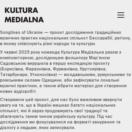
Songlines of Ukraine — проєкт дослідження традиційних
музичних практик національних спільнот Бессарабії, регіону,
в якому співіснують різні народи та культури.
У червні 2025 року команда Культура Медіальна разом з
композиторкою, дослідницею фольклору Мар’яною
Садовською вирушила в першу експедицію проєкту
(Борисівка, Фараонівка, Фурманівка, Крутоярівка,
Татарбунари, Утконосівка) — молдавськими, румунськими та
ромськими селами Одещини, аби зафіксувати локальні
музичні практики, а також зібрати матеріал для створення
нових аудіоробіт.
Створюючи цей проєкт, для нас було важливим звернути
увагу на те, що в Україні мешкає багато національних
спільнот, які й зараз продовжують свої традиції та
збагачують таким чином українську культуру. Під час
дослідження ми фокусувалися на форматі занурення та
діалогу з людьми, яких записували.