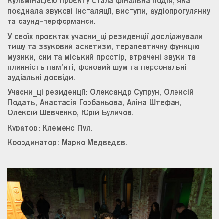
Кульмінацією проєкту стала фінальна подія, яка
поєднала звукові інсталяції, виступи, аудіопрогулянку
та саунд-перформанси.
У своїх проєктах учасни_ці резиденції досліджували
тишу та звуковий аскетизм, терапевтичну функцію
музики, сни та міський простір, втрачені звуки та
плинність пам’яті, фоновий шум та персональні
аудіальні досвіди.
Учасни_ці резиденції: Олександр Супрун, Олексій
Подать, Анастасія Горбаньова, Аліна Штефан,
Олексій Шевченко, Юрій Буличов.
Куратор: Клеменс Пул.
Координатор: Марко Медведєв.