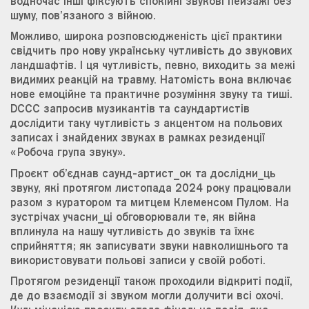
водночас інші фіксують спокійні звукові пейзажі без
шуму, пов’язаного з війною.
Можливо, широка розповсюдженість цієї практики
свідчить про нову українську чутливість до звукових
ландшафтів. І ця чутливість, певно, виходить за межі
видимих ​​реакцій на травму. Натомість вона включає
нове емоційне та практичне розуміння звуку та тиші.
DCCC запросив музикантів та саундартистів
дослідити таку чутливість з акцентом на польових
записах і знайдених звуках в рамках резиденції
«Робоча група звуку».
Проєкт об’єднав саунд-артист_ок та дослідни_ць
звуку, які протягом листопада 2024 року працювали
разом з куратором та митцем Клеменсом Пулом. На
зустрічах учасни_ці обговорювали те, як війна
вплинула на нашу чутливість до звуків та їхнє
сприйняття; як записувати звуки навколишнього та
використовувати польові записи у своїй роботі.
Протягом резиденції також проходили відкриті події,
де до взаємодії зі звуком могли долучити всі охочі.