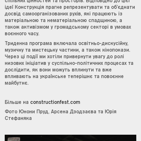
спільних цінностей та просторів. Відповідно до цієї
ідеї Конструкція прагне репрезентувати та об’єднати
досвід самоорганізованих рухів, які працюють із
матеріальною та нематеріальною спадщиною, а
також активізмом у громадському секторі в умовах
воєнного часу.
Триденна програма включала освітньо-дискусійну,
музичну та мистецьку частини, а також кінопокази.
Через ці події ми хотіли привернути увагу до ролі
низових ініціатив у суспільно-політичних процесах та
дослідити, як вони можуть вплинути та вже
впливають на українське теперішнє та повоєнне
майбутнє.
Більше на
constructionfest.com
Фото Юнони Пруд, Арсена Дзодзаєва та Юрія
Стефаняка