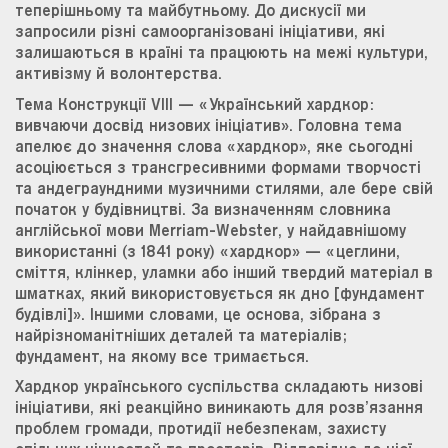
теперішньому та майбутньому. До дискусії ми
запросили різні самоорганізовані ініціативи, які
залишаються в країні та працюють на межі культури,
активізму й волонтерства.
Тема Конструкції VIII — «Український хардкор:
вивчаючи досвід низових ініціатив». Головна тема
апелює до значення слова «хардкор», яке сьогодні
асоціюється з трансгресивними формами творчості
та андеграундними музичними стилями, але бере свій
початок у будівництві. За визначенням словника
англійської мови Merriam-Webster, у найдавнішому
використанні (з 1841 року) «хардкор» — «цеглини,
сміття, клінкер, уламки або інший твердий матеріал в
шматках, який використовується як дно [фундамент
будівлі]». Іншими словами, це основа, зібрана з
найрізноманітніших деталей та матеріалів;
фундамент, на якому все тримається.
Хардкор українського суспільства складають низові
ініціативи, які реакційно виникають для розв’язання
проблем громади, протидії небезпекам, захисту